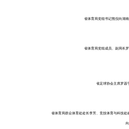
省体育局党组书记熊倪向湖南
省体育局党组成员、副局长罗
省足球协会主席罗器
省体育局群众体育处处长李芳、竞技体育与科技处
向