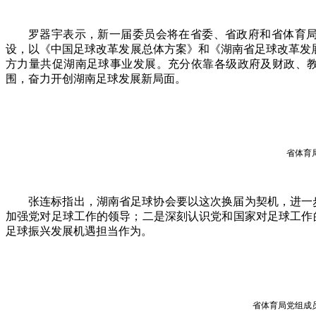
罗器宇表示，新一届委员会将在省委、省政府和省体育
设，以《中国足球改革发展总体方案》和《湖南省足球改革发展
方力量共促湖南足球事业发展。充分依靠各级政府及财政、教
围，奋力开创湖南足球发展新局面。
省体育
张连标指出，湖南省足球协会要以这次换届为契机，进一
加强党对足球工作的领导；二是深刻认识党和国家对足球工作
足球振兴发展机遇担当作为。
省体育局党组成