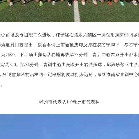
中心前场反抢组织二次进攻，邝子涵右路杀入禁区一脚劲射洞穿邵阳城门
小角度射门被挡出，接着李情上前逼抢皮球反弹在易芯宁脚下，易芯宁
为2比0。下半场比赛两队易地再战第73分钟，青训中心左路开出战
写为3-0。第76分钟，青训中心由吴瑜开出右路角球，邱淑珍禁区中
中，吕飞雪禁区前沿左路一记吊射将皮球打入远角，最终湖南省青训中心
红。
郴州市代表队1-0株洲市代表队