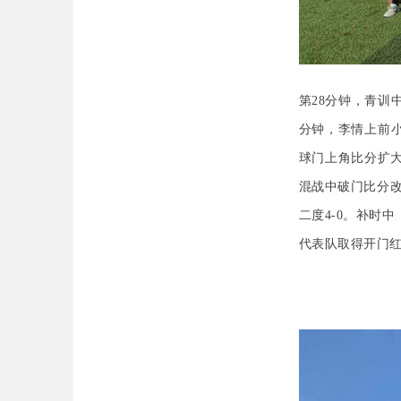
第28分钟，青训
分钟，李情上前
球门上角比分扩大
混战中破门比分改
二度4-0。补时
代表队取得开门